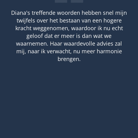
nel mijn
Als iemand die aanvankelijk nogal sce
hogere
stond tegenover het idee van een me
u echt
was mijn ervaring met Diana heel bijz
 we
Vanaf het moment dat de sessie be
es zal
voelde ik me comfortabel en op mijn 
rmonie
Diana wist intuïtief dingen te benoem
niemand anders kon weten, en bra
boodschappen over van mijn dierbare
waren overleden. Deze ervaring bracht
alleen troost en gemoedsrust, maar g
ook een dieper begrip van het spirituel
en mijn eigen levenspad. Ik ben haar
dankbaar voor haar gave en haar ver
om op zo'n liefdevolle en respectvo
manier te communiceren met het spiri
Ik kan haar van harte aanbevelen 
iedereen die op zoek is naar helderh