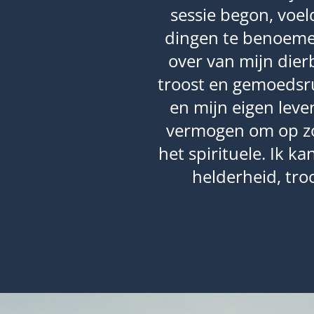
acht, nu meer
sessie begon, voel
dingen te benoeme
over van mijn dier
troost en gemoedsru
en mijn eigen lev
vermogen om op zo
het spirituele. Ik k
helderheid, tro