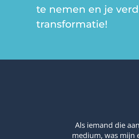
te nemen en je verd
transformatie!
bestaan van een
Als iemand die aan
meer is dan wat
medium, was mijn e