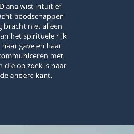
iana wist intuïtief
levensverandere
racht boodschappen
enige voorkenni
 bracht niet alleen
adviezen die 
 het spirituele rijk
manier te trans
 haar gave en haar
e communiceren met
n die op zoek is naar
 de andere kant.