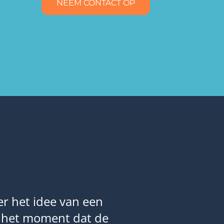
NEEM CONTACT OP
er het idee van een
Na jarenlang t
f het moment dat de
besloot ik