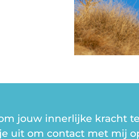
om jouw innerlijke kracht t
je uit om contact met mij o